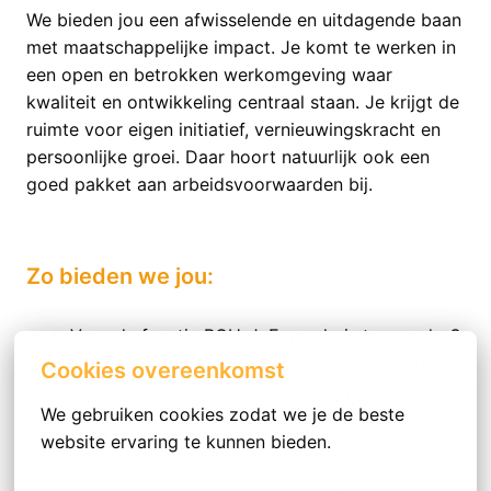
We bieden jou een afwisselende en uitdagende baan
met maatschappelijke impact. Je komt te werken in
een open en betrokken werkomgeving waar
kwaliteit en ontwikkeling centraal staan. Je krijgt de
ruimte voor eigen initiatief, vernieuwingskracht en
persoonlijke groei. Daar hoort natuurlijk ook een
goed pakket aan arbeidsvoorwaarden bij.
Zo bieden we jou:
Voor de functie POH-J: Een salaris tussen de €
3.435 en € 5.216 bruto per maand op fulltime
Cookies overeenkomst
basis (schaal 8, cao sociaal werk);
We gebruiken cookies zodat we je de beste 
Voor de functie van Wijkteamprofessional: Een
website ervaring te kunnen bieden.
salaris tussen de € 3.651 en € 5.769 bruto per
Meer opties