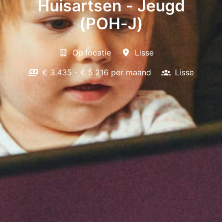
Huisartsen - Jeugd
(POH-J)
Op locatie
Lisse
€ 3.435 - € 5.216 per maand
Lisse